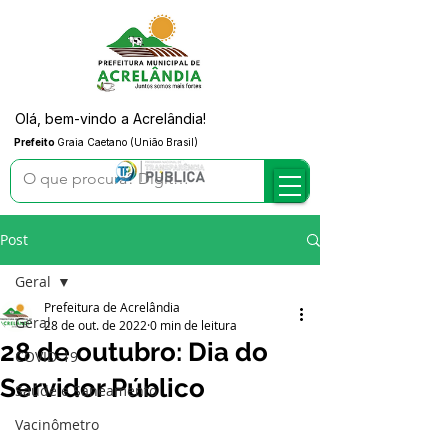
Olá, bem-vindo a Acrelândia!
Prefeito
Graia Caetano (União Brasil)
Post
Geral
Prefeitura de Acrelândia
Geral
28 de out. de 2022
0 min de leitura
28 de outubro: Dia do
COVID-19
Servidor Público
Saúde e Saneamento
Vacinômetro