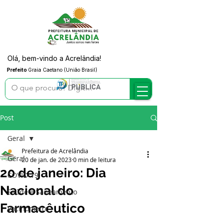
Olá, bem-vindo a Acrelândia!
Prefeito
Graia Caetano (União Brasil)
Post
Geral
Prefeitura de Acrelândia
Geral
20 de jan. de 2023
0 min de leitura
20 de janeiro: Dia
COVID-19
Nacional do
Saúde e Saneamento
Farmacêutico
Vacinômetro