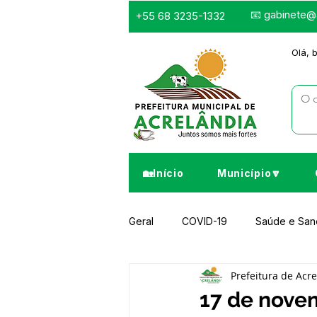
📧
gabinete@a
+55 68 3235-1332
Olá, 
🏡Início
Município🔽
Geral
COVID-19
Saúde e Sa
Prefeitura de Acr
Infraestrutura e Obras
Despor
17 de novem