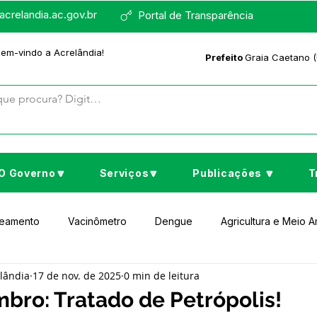
crelandia.ac.gov.br
Portal de Transparência
bem-vindo a Acrelândia!
Prefeito
Graia Caetano (
O Governo🔽
Serviços🔽
Publicações 🔽
T
neamento
Vacinômetro
Dengue
Agricultura e Meio 
elândia
17 de nov. de 2025
0 min de leitura
to Cultura e Lazer
Educação
Assistência Social
No
bro: Tratado de Petrópolis!