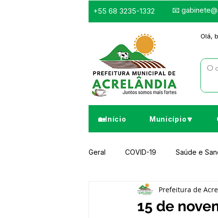
📧
gabinete@a
+55 68 3235-1332
Olá, 
🏡Início
Município🔽
Geral
COVID-19
Saúde e Sa
Prefeitura de Acr
Infraestrutura e Obras
Despor
15 de nove