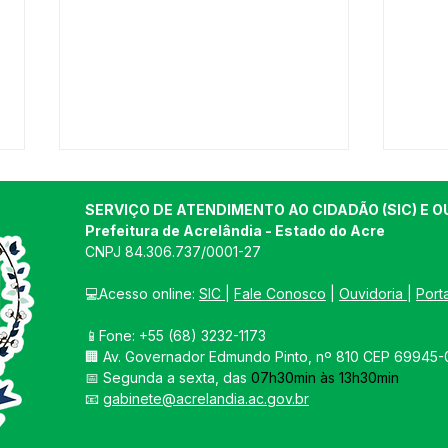
SERVIÇO DE ATENDIMENTO AO CIDADÃO (SIC) E O
Prefeitura de Acrelândia - Estado do Acre
CNPJ 
84.306.737/0001-27
💻Acesso online: 
SIC 
| 
Fale Conosco
 | 
Ouvidoria
| 
Port
📱Fone: +55 
(68) 3232-1173
12 de junho: Feliz Dia dos
04 d
🏢 
Av. Governador Edmundo Pinto, nº 810 CEP 69945-0
Namorados!
Chri
📅 Segunda a sexta, das 
07h30min às 13h30min
📧 
gabinete@acrelandia.ac.gov.br