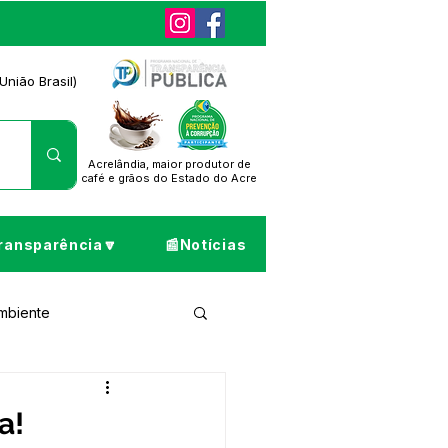
União Brasil)
Acrelândia, maior produtor de
café
e grãos do Estado do Acre
ransparência🔽
📰Notícias
Ambiente
ta de Pesar
a!