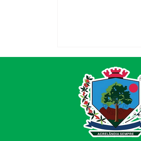
Parabéns, Acre! 64 anos de
conquistas e esperança