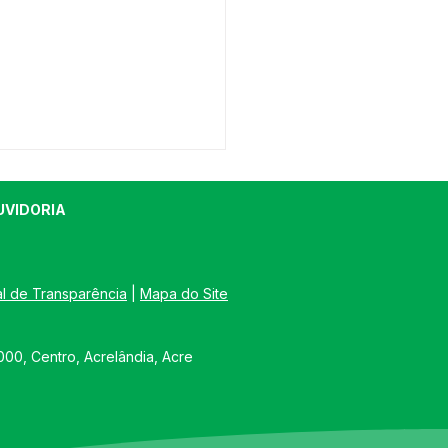
UVIDORIA
al de Transparência
 | 
Mapa do Site
e junho: Dia de Corpus
00, Centro, Acrelândia, Acre
sti