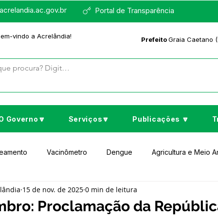
crelandia.ac.gov.br
Portal de Transparência
bem-vindo a Acrelândia!
Prefeito
Graia Caetano (
O Governo🔽
Serviços🔽
Publicações 🔽
T
neamento
Vacinômetro
Dengue
Agricultura e Meio 
elândia
15 de nov. de 2025
0 min de leitura
to Cultura e Lazer
Educação
Assistência Social
No
mbro: Proclamação da Repúblic