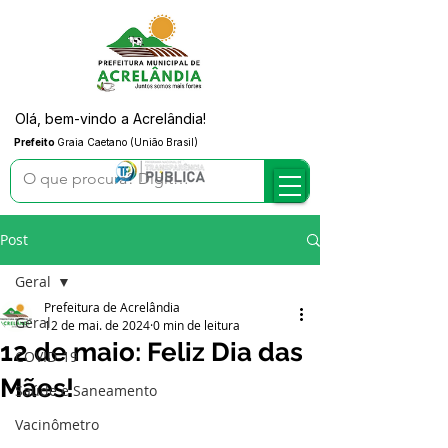
Olá, bem-vindo a Acrelândia!
Prefeito
Graia Caetano (União Brasil)
Post
Geral
Prefeitura de Acrelândia
Geral
12 de mai. de 2024
0 min de leitura
12 de maio: Feliz Dia das
COVID-19
Mães!
Saúde e Saneamento
Vacinômetro