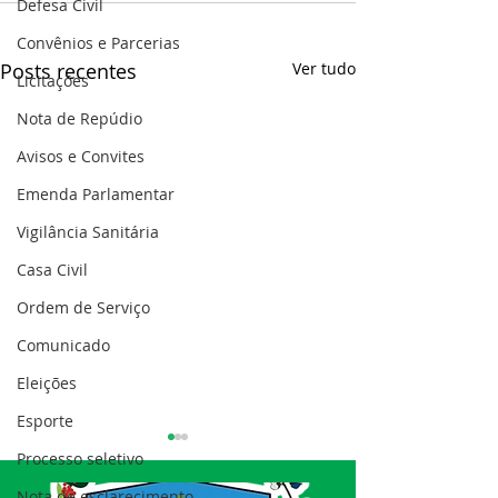
Defesa Civil
Convênios e Parcerias
Posts recentes
Ver tudo
Licitações
Nota de Repúdio
Avisos e Convites
Emenda Parlamentar
Vigilância Sanitária
Casa Civil
Ordem de Serviço
Comunicado
Eleições
Esporte
Processo seletivo
Nota de esclarecimento