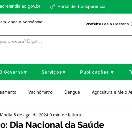
crelandia.ac.gov.br
Portal de Transparência
bem-vindo a Acrelândia!
Prefeito
Graia Caetano (
O Governo🔽
Serviços🔽
Publicações 🔽
T
neamento
Vacinômetro
Dengue
Agricultura e Meio 
elândia
5 de ago. de 2024
0 min de leitura
to Cultura e Lazer
Educação
Assistência Social
No
o: Dia Nacional da Saúde