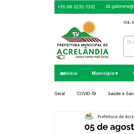
📧
gabinete@a
+55 68 3235-1332
Olá, 
🏡Início
Município🔽
Geral
COVID-19
Saúde e Sa
Prefeitura de Acr
Infraestrutura e Obras
Despor
05 de agost