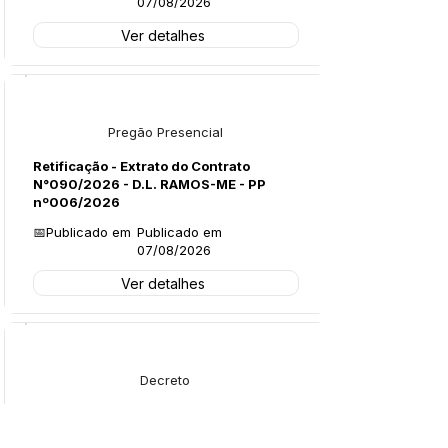
07/08/2026
Ver detalhes
Licitações
Pregão Presencial
Retificação - Extrato do Contrato
N°090/2026 - D.L. RAMOS-ME - PP
nº006/2026
📅Publicado em
Publicado em
07/08/2026
Ver detalhes
Legislação
Decreto
Decreto Nº135/2026 - Exoneração -
Leonardo Oliveira Primo